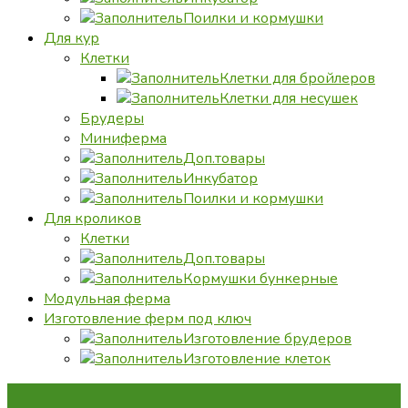
Поилки и кормушки
Для кур
Клетки
Клетки для бройлеров
Клетки для несушек
Брудеры
Миниферма
Доп.товары
Инкубатор
Поилки и кормушки
Для кроликов
Клетки
Доп.товары
Кормушки бункерные
Модульная ферма
Изготовление ферм под ключ
Изготовление брудеров
Изготовление клеток