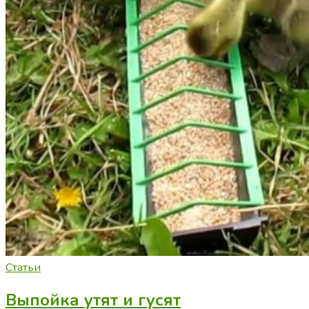
Статьи
Выпойка утят и гусят