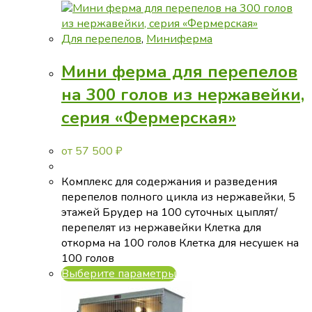
выбрать
на
странице
Для перепелов
,
Миниферма
товара.
Мини ферма для перепелов
на 300 голов из нержавейки,
серия «Фермерская»
от
57 500
₽
Комплекс для содержания и разведения
перепелов полного цикла из нержавейки, 5
этажей Брудер на 100 суточных цыплят/
перепелят из нержавейки Клетка для
откорма на 100 голов Клетка для несушек на
100 голов
Этот
Выберите параметры
товар
имеет