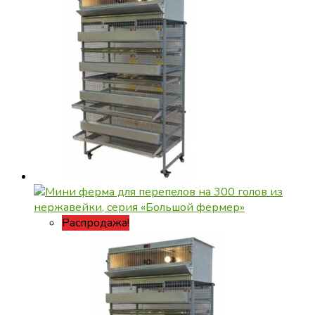
несколько
вариаций.
Опции
можно
выбрать
на
странице
товара.
Распродажа!