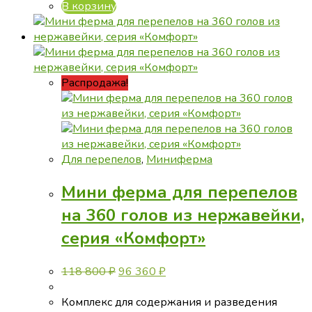
В корзину
Распродажа!
Для перепелов
,
Миниферма
Мини ферма для перепелов
на 360 голов из нержавейки,
серия «Комфорт»
Первоначальная
Текущая
118 800
₽
96 360
₽
цена
цена:
составляла
96
Комплекс для содержания и разведения