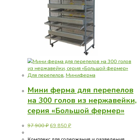
Для перепелов
,
Миниферма
Мини ферма для перепелов
на 300 голов из нержавейки,
серия «Большой фермер»
Первоначальная
Текущая
97 900
₽
69 850
₽
цена
цена:
составляла
69
Комплекс для содержания и разведения