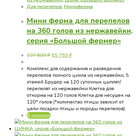
Для перепелов
,
Миниферма
Мини ферма для перепелов
на 360 голов из нержавейки,
серия «Большой фермер»
Первоначальная
Текущая
107 800
₽
85 789
₽
цена
цена:
составляла
85
Комплекс для содержания и разведения
107
789 ₽.
перепелов полного цикла из нержавейки, 5
800 ₽.
этажей Брудер на 120 суточных цыплят/
перепелят из нержавейки Клетка для
откорма на 120 голов Клетка для несушек на
120* голов (*количество птицы зависит от
цели посадки птицы и породы перепелов)
В корзину