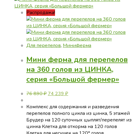
Распродажа!
Для перепелов
,
Миниферма
Мини ферма для перепелов
на 360 голов из ЦИНКА,
серия «Большой фермер»
Первоначальная
Текущая
76 890
₽
74 239
₽
цена
цена:
составляла
74
Комплекс для содержания и разведения
76
239 ₽.
перепелов полного цикла из цинка, 5 этажей
890 ₽.
Брудер на 120 суточных цыплят/перепелят из
цинка Клетка для откорма на 120 голов
Клетка для несушек на 120* голов