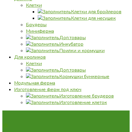
Клетки
Клетки для бройлеров
Клетки для несушек
Брудеры
Миниферма
Доп.товары
Инкубатор
Поилки и кормушки
Для кроликов
Клетки
Доп.товары
Кормушки бункерные
Модульная ферма
Изготовление ферм под ключ
Изготовление брудеров
Изготовление клеток
Vk