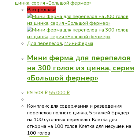
Распродажа!
Для перепелов
,
Миниферма
Мини ферма для перепелов
на 300 голов из цинка, серия
«Большой фермер»
Первоначальная
Текущая
69 509
₽
55 000
₽
цена
цена:
составляла
55
Комплекс для содержания и разведения
69
000 ₽.
перепелов полного цикла, 5 этажей Брудер
509 ₽.
на 100 суточных перепелят Клетка для
откорма на 100 голов Клетка для несушек на
100 голов