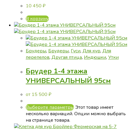
10 450
₽
В корзину
Брудеры
,
Брудеры
,
Гуси
,
Для кур
,
Для
перепелов
,
Другая птица
,
Индюшки
,
Утки
Брудер 1-4 этажа
УНИВЕРСАЛЬНЫЙ 95см
от
15 500
₽
Выберите параметры
Этот товар имеет
несколько вариаций. Опции можно выбрать
на странице товара.