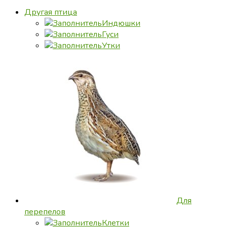
Другая птица
Индюшки
Гуси
Утки
Для
перепелов
Клетки