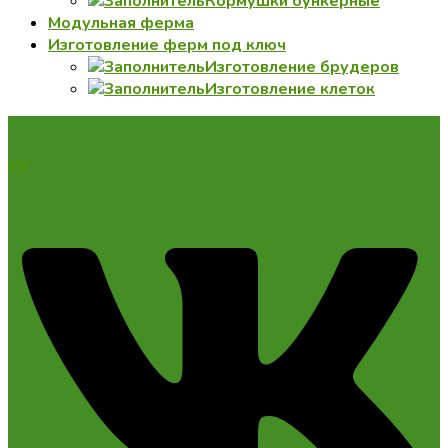
Кормушки бункерные
Модульная ферма
Изготовление ферм под ключ
Изготовление брудеров
Изготовление клеток
Vk