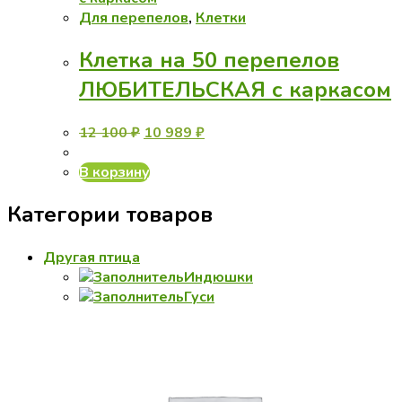
Для перепелов
,
Клетки
Клетка на 50 перепелов
ЛЮБИТЕЛЬСКАЯ с каркасом
Первоначальная
Текущая
12 100
₽
10 989
₽
цена
цена:
составляла
10
В корзину
12
989 ₽.
Категории товаров
100 ₽.
Другая птица
Индюшки
Гуси