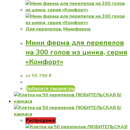
Для перепелов
,
Миниферма
Мини ферма для перепелов
на 300 голов из цинка, серия
«Комфорт»
от
55 790
₽
Этот
Выберите параметры
товар
имеет
несколько
вариаций.
Опции
Распродажа!
можно