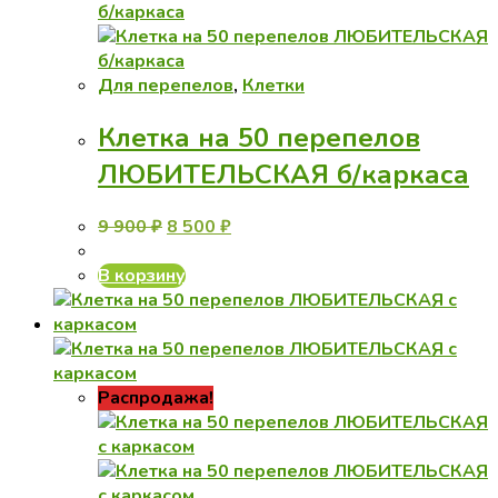
выбрать
на
странице
товара.
Для перепелов
,
Клетки
Клетка на 50 перепелов
ЛЮБИТЕЛЬСКАЯ б/каркаса
Первоначальная
Текущая
9 900
₽
8 500
₽
цена
цена:
составляла
8
В корзину
9
500 ₽.
900 ₽.
Распродажа!