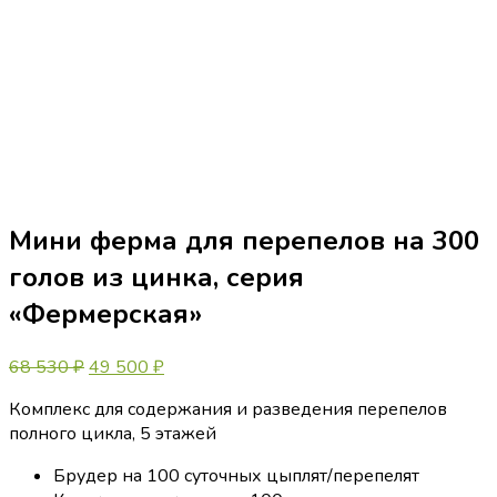
Мини ферма для перепелов на 300
голов из цинка, серия
«Фермерская»
Первоначальная
Текущая
68 530
₽
49 500
₽
цена
цена:
Комплекс для содержания и разведения перепелов
составляла
49
полного цикла, 5 этажей
68
500 ₽.
530 ₽.
Брудер на 100 суточных цыплят/перепелят